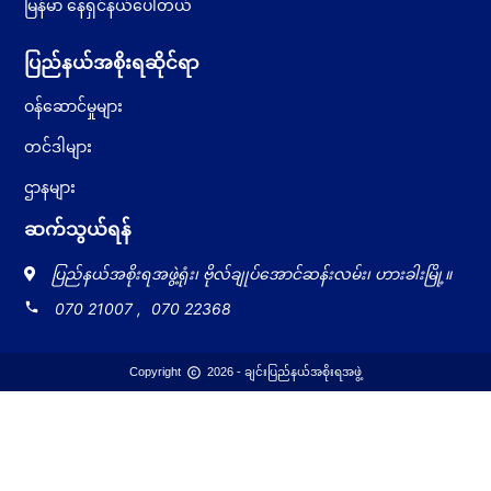
မြန်မာ နေရှင်နယ်ပေါ်တယ်
ပြည်နယ်အစိုးရဆိုင်ရာ
ဝန်ဆောင်မှုများ
တင်ဒါများ
ဌာနများ
ဆက်သွယ်ရန်
ပြည်နယ်အစိုးရအဖွဲ့ရုံး၊ ဗိုလ်ချုပ်အောင်ဆန်းလမ်း၊ ဟားခါးမြို့။
local_phone
070 21007
,
070 22368
copyright
Copyright
2026 - ချင်းပြည်နယ်အစိုးရအဖွဲ့