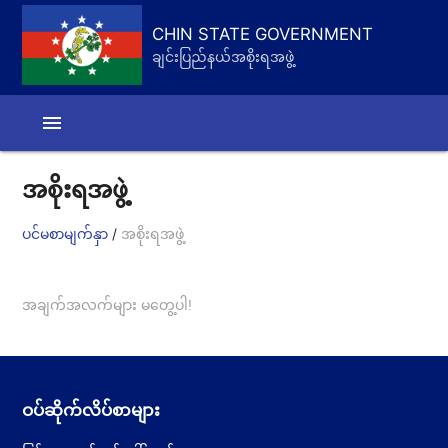
CHIN STATE GOVERNMENT
ချင်းပြည်နယ်အစိုးရအဖွဲ့
menu
အစိုးရအဖွဲ့
/
ပင်မစာမျက်နှာ
အစိုးရအဖွဲ့
အချက်အလက်များ မတွေ့ပါ!
ဝပ်ဆိုက်လိပ်စာများ