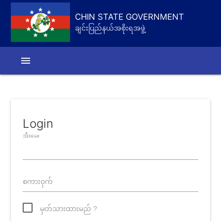
CHIN STATE GOVERNMENT
ချင်းပြည်နယ်အစိုးရအဖွဲ့
menu
Login
အီးမေး
စကားဝှက်
မှတ်သားထားမည် ?