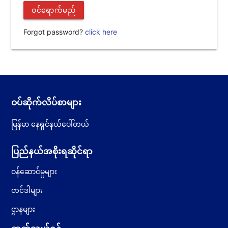
ဝင်ရောက်မည်
Forgot password?
click here
ဝပ်ဆိုက်လိပ်စာများ
မြန်မာ နေရှင်နယ်ပေါ်တယ်
ပြည်နယ်အစိုးရဆိုင်ရာ
ဝန်ဆောင်မှုများ
တင်ဒါများ
ဌာနများ