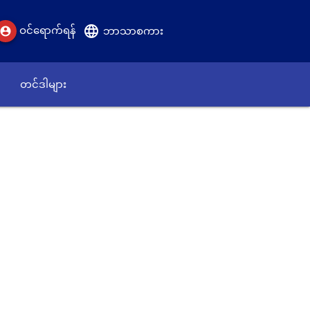
language
ဝင်ရောက်ရန်
account_circle
ဘာသာစကား
တင်ဒါများ