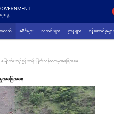
 GOVERNMENT
ရအဖွဲ့
်အလက်
ခရိုင်များ
သတင်းများ
ဌာနများ
ဝန်ဆောင်မှုများ
/
မြောက်ယာဉ်စွန်းတန်းဖြတ်သန်းလာမှုအခြေအနေ
ာမှုအခြေအနေ