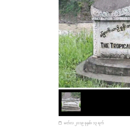
မတ်လ ၂၀၁၉ ခုနှစ်၊ ၁၃ ရက်