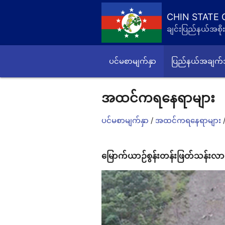
CHIN STATE
ချင်းပြည်နယ်အစိုး
ပင်မစာမျက်နှာ
ပြည်နယ်အချက
အထင်ကရနေရာများ
/
ပင်မစာမျက်နှာ
အထင်ကရနေရာများ
မြောက်ယာဉ်စွန်းတန်းဖြတ်သန်းလ