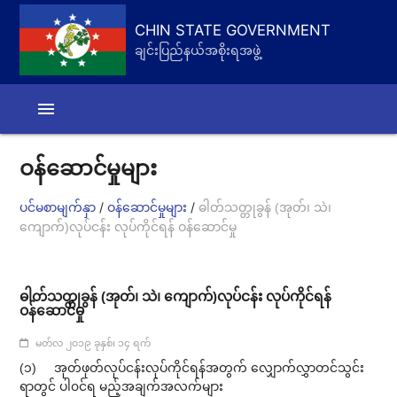
CHIN STATE GOVERNMENT
ချင်းပြည်နယ်အစိုးရအဖွဲ့
menu
ဝန်ဆောင်မှုများ
/
/
ပင်မစာမျက်နှာ
ဝန်ဆောင်မှုများ
ဓါတ်သတ္တုခွန် (အုတ်၊ သဲ၊
ကျောက်)လုပ်ငန်း လုပ်ကိုင်ရန် ဝန်ဆောင်မှု
ဓါတ်သတ္တုခွန် (အုတ်၊ သဲ၊ ကျောက်)လုပ်ငန်း လုပ်ကိုင်ရန်
ဝန်ဆောင်မှု
မတ်လ ၂၀၁၉ ခုနှစ်၊ ၁၄ ရက်
(၁) အုတ်ဖုတ်လုပ်ငန်းလုပ်ကိုင်ရန်အတွက် လျှောက်လွှာတင်သွင်း
ရာတွင် ပါ၀င်ရ မည့်အချက်အလက်များ