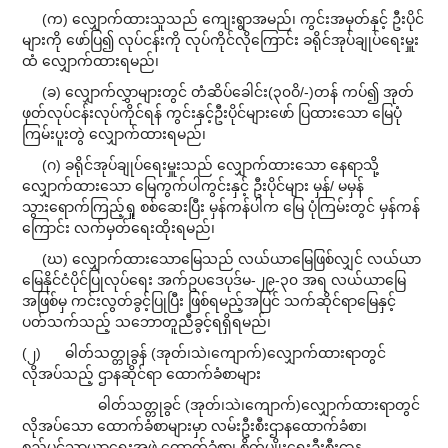
(က) လျှောက်ထားသူသည် ကျေးရွာအမည်၊ ကွင်းအမှတ်နှင့် ဦးပိုင်
များကို ဖော်ပြ၍ လုပ်ငန်းကို လုပ်ကိုင်လိုကြောင်း ခရိုင်အုပ်ချုပ်ရေးမှူး
ထံ လျှောက်ထားရမည်၊
(ခ) လျှောက်လွှာများတွင် တံဆိပ်ခေါင်း(၃၀ဝိ/-)တန် ကပ်၍ အုတ်
ဖုတ်လုပ်ငန်းလုပ်ကိုင်ရန် ကွင်းနှင့်ဦးပိုင်များဖော် ပြထားသော မြေပုံ
ကြမ်းပူးတွဲ လျှောက်ထားရမည်၊
(ဂ) ခရိုင်အုပ်ချုပ်ရေးမှူးသည် လျှောက်ထားသော နေရာသို့
လျှောက်ထားသော မြေကွက်ပါကွင်းနှင့် ဦးပိုင်များ မှန်/ မမှန်
သွားရောက်ကြည့်ရှု စစ်ဆေးပြီး မှန်ကန်ပါက မြေ ပုံကြမ်းတွင် မှန်ကန်
ကြောင်း လက်မှတ်ရေးထိုးရမည်၊
(ဃ) လျှောက်ထားသောမြေသည် လယ်ယာမြေဖြစ်လျှင် လယ်ယာ
မြေနိုင်ငံပိုင်ပြုလုပ်ရေး အက်ဥပဒေပုဒ်မ-၂၉-၃၀ အရ လယ်ယာမြေ
အဖြစ်မှ ကင်းလွတ်ခွင့်ပြုပြီး ဖြစ်ရမည့်အပြင် သက်ဆိုင်ရာမြေနှင့်
ပတ်သက်သည့် သဘောတူညီခွင့်ရရှိရမည်၊
(၂) ဓါတ်သတ္တုခွန် (အုတ်၊သဲ၊ကျောက်)လျှောက်ထားရာတွင်
လိုအပ်သည့် ဌာနဆိုင်ရာ ထောက်ခံစာများ
ဓါတ်သတ္တုခွင် (အုတ်၊သဲ၊ကျောက်)လျှောက်ထားရာတွင်
လိုအပ်သော ထောက်ခံစာများမှာ လမ်းဦးစီးဌာနထောက်ခံစာ၊
စည်ပင်သာယာရေးအဖွဲ့ ထောက်ခံစာ၊ စိုက်ပျိုးရေးဦးစီးဌာန