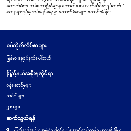
ထောက်ခံစာ၊ သစ်တောဦးစီးဌာန ထောက်ခံစာ၊ သက်ဆိုင်ရာရပ်ကွက် /
ကျေးရွာအုပ်စု အုပ်ချုပ်ရေးမှူး ထောက်ခံစာများ တောင်းခံခြင်း
ဝပ်ဆိုက်လိပ်စာများ
မြန်မာ နေရှင်နယ်ပေါ်တယ်
ပြည်နယ်အစိုးရဆိုင်ရာ
ဝန်ဆောင်မှုများ
တင်ဒါများ
ဌာနများ
ဆက်သွယ်ရန်
ပြည်နယ်အစိုးရအဖွဲ့ရုံး၊ ဗိုလ်ချုပ်အောင်ဆန်းလမ်း၊ ဟားခါးမြို့။