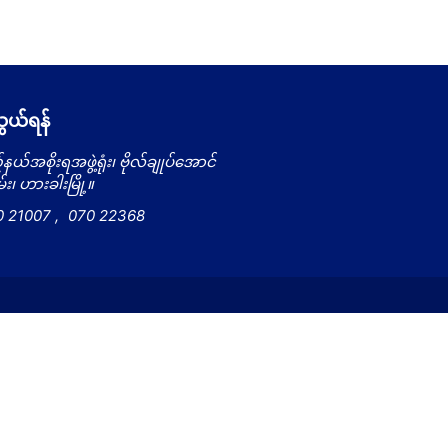
ယ်ရန်
နယ်အစိုးရအဖွဲ့ရုံး၊ ဗိုလ်ချုပ်အောင်
း၊ ဟားခါးမြို့။
0 21007
,
070 22368