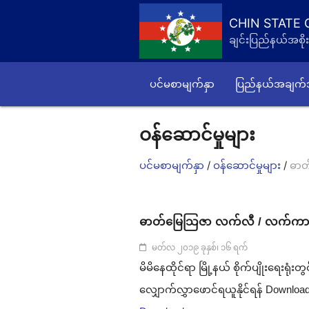
CHIN STATE
ချင်းပြည်နယ်အစိုး
ပင်မစာမျက်နှာ
ပြည်နယ်အချက
ဝန်ဆောင်မှုများ
/
/
ပင်မစာမျက်နှာ
ဝန်ဆောင်မှုများ
ဓာတ
ဓာတ်မြေသြဇာ လက်လီ / လက်ကား ရော
မတ်လ ၂၀၁၉ ခုနှစ်၊ ၁၆ ရက်
မိမိ​နေထိုင်ရာ မြို့နယ် စိုက်ပျိုးရေးရ
လျှောက်လွှာဖောင်ရယူနိုင်ရန် Download က