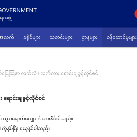
 GOVERNMENT
ရအဖွဲ့
်အလက်
ခရိုင်များ
သတင်းများ
ဌာနများ
ဝန်ဆောင်မှုများ
်မြေသြဇာ လက်လီ / လက်ကား ရောင်းချခွင့်လိုင်စင်
င်းချခွင့်လိုင်စင်
ုံးတွင် သွားရောက်လျှောက်ထားနိုင်ပါသည်။
ိုနှိပ်ပြီး ရယူနိုင်ပါသည်။