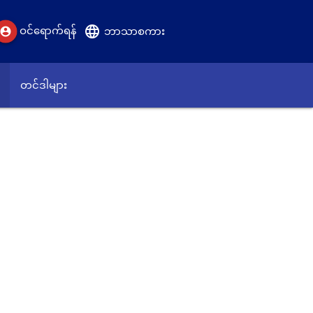
language
ဝင်ရောက်ရန်
account_circle
ဘာသာစကား
တင်ဒါများ