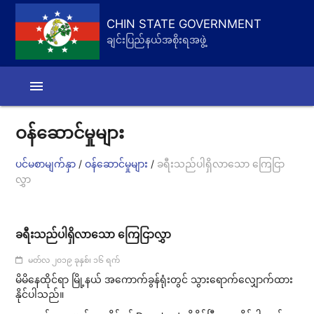
CHIN STATE GOVERNMENT
ချင်းပြည်နယ်အစိုးရအဖွဲ့
menu
ဝန်ဆောင်မှုများ
/
/
ပင်မစာမျက်နှာ
ဝန်ဆောင်မှုများ
ခရီးသည်ပါရှိလာသော ကြေငြာ
လွှာ
ခရီးသည်ပါရှိလာသော ကြေငြာလွှာ
မတ်လ ၂၀၁၉ ခုနှစ်၊ ၁၆ ရက်
မိမိ​နေထိုင်ရာ မြို့နယ် အကောက်ခွန်ရုံးတွင် သွားရောက်လျှောက်ထား
နိုင်ပါသည်။