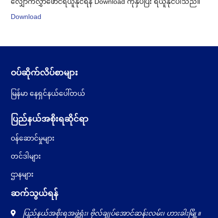
လျှောက်လွှာဖောင်ရယူနိုင်ရန် Download ကိုနှိပ်ပြီး ရယူနိုင်ပါသည်။
Download
ဝပ်ဆိုက်လိပ်စာများ
မြန်မာ နေရှင်နယ်ပေါ်တယ်
ပြည်နယ်အစိုးရဆိုင်ရာ
ဝန်ဆောင်မှုများ
တင်ဒါများ
ဌာနများ
ဆက်သွယ်ရန်
ပြည်နယ်အစိုးရအဖွဲ့ရုံး၊ ဗိုလ်ချုပ်အောင်ဆန်းလမ်း၊ ဟားခါးမြို့။