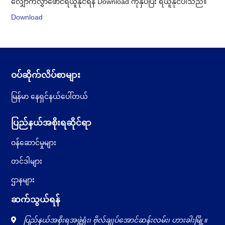
လျှောက်လွှာဖောင်ရယူနိုင်ရန် Download ကိုနှိပ်ပြီး ရယူနိုင်ပါသည်။
Download
ဝပ်ဆိုက်လိပ်စာများ
မြန်မာ နေရှင်နယ်ပေါ်တယ်
ပြည်နယ်အစိုးရဆိုင်ရာ
ဝန်ဆောင်မှုများ
တင်ဒါများ
ဌာနများ
ဆက်သွယ်ရန်
ပြည်နယ်အစိုးရအဖွဲ့ရုံး၊ ဗိုလ်ချုပ်အောင်ဆန်းလမ်း၊ ဟားခါးမြို့။