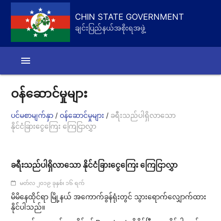
CHIN STATE GOVERNMENT
ချင်းပြည်နယ်အစိုးရအဖွဲ့
menu
ဝန်ဆောင်မှုများ
/
/
ပင်မစာမျက်နှာ
ဝန်ဆောင်မှုများ
ခရီးသည်ပါရှိလာသော
နိုင်ငံခြားငွေကြေး ကြေငြာလွှာ
ခရီးသည်ပါရှိလာသော နိုင်ငံခြားငွေကြေး ကြေငြာလွှာ
မတ်လ ၂၀၁၉ ခုနှစ်၊ ၁၆ ရက်
မိမိ​နေထိုင်ရာ မြို့နယ် အကောက်ခွန်ရုံးတွင် သွားရောက်လျှောက်ထား
နိုင်ပါသည်။