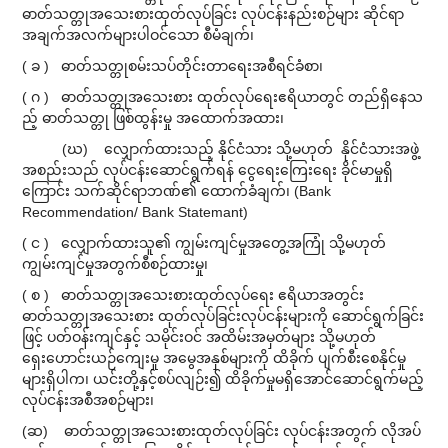
ဓာတ်သတ္တုအသေးစားထုတ်လုပ်ခြင်း လုပ်ငန်းနည်းစဉ်များ ဆိုင်ရာ
အချက်အလက်များပါဝင်သော စီမံချက်၊
( ခ ) ဓာတ်သတ္တုစမ်းသပ်တိုင်းတာရေးအစီရင်ခံစာ၊
( ဂ ) ဓာတ်သတ္တုအသေးစား ထုတ်လုပ်ရေးဧရိယာတွင် တည်ရှိနေသ
ည့် ဓာတ်သတ္တု ဖြစ်ထွန်းမှု အထောက်အထား၊
(ဃ) လျှောက်ထားသည့် နိုင်ငံသား သို့မဟုတ် နိုင်ငံသားအဖွဲ့
အစည်းသည် လုပ်ငန်း‌ဆောင်ရွက်ရန် ငွေရေးကြေးရေး ခိုင်မာမှုရှိ
ကြောင်း သက်ဆိုင်ရာဘဏ်၏ ထောက်ခံချက်၊ (Bank
Recommendation/ Bank Statemant)
( င ) လျှောက်ထားသူ၏ ကျွမ်းကျင်မှုအတွေ့အကြုံ သို့မဟုတ်
ကျွမ်းကျင်မှုအတွက်စီစဉ်ထားမှု၊
( စ ) ဓာတ်သတ္တုအသေးစားထုတ်လုပ်ရေး ဧရိယာအတွင်း
ဓာတ်သတ္တုအသေးစား ထုတ်လုပ်ခြင်းလုပ်ငန်းများကို ဆောင်ရွက်ခြင်း
ဖြင့် ပတ်ဝန်းကျင်နှင့် သမိုင်းဝင် အထိမ်းအမှတ်များ သို့မဟုတ်
ရှေးဟောင်းယဉ်ကျေးမှု အမွေအနှစ်များကို ထိခိုက် ပျက်စီးစေနိုင်မှု
များရှိပါက၊ ယင်းတို့နှင့်စပ်လျဉ်း၍ ထိခိုက်မှုမရှိအောင်ဆောင်ရွက်မည့်
လုပ်ငန်းအစီအစဉ်များ၊
(ဆ) ဓာတ်သတ္တုအသေးစားထုတ်လုပ်ခြင်း လုပ်ငန်းအတွက် လိုအပ်