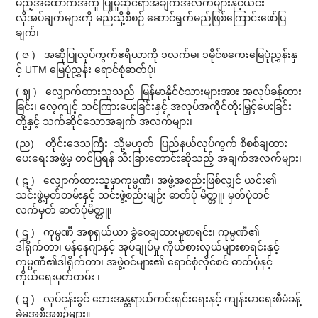
မည့်အထောက်အကူ ပြုမှုဆိုင်ရာအချက်အလက်များနှင့်ယင်း
လိုအပ်ချက်များကို မည်သို့စီစဉ် ဆောင်ရွက်မည်ဖြစ်ကြောင်းဖော်ပြ
ချက်၊
( ဇ ) အဆိုပြုလုပ်ကွက်ဧရိယာကို ၁လက်မ၊ ၁မိုင်စကေးမြေပုံညွှန်းနှ
င့် UTM မြေပုံညွှန်း ရောင်စုံဓာတ်ပုံ၊
( ဈ ) လျှောက်ထားသူသည် မြန်မာနိုင်ငံသားများအား အလုပ်ခန့်ထား
ခြင်း၊ လေ့ကျင့် သင်ကြားပေးခြင်းနှင့် အလုပ်အကိုင်တိုးမြှင့်ပေးခြင်း
တို့နှင့် သက်ဆိုင်သောအချက် အလက်များ၊
(ည) တိုင်းဒေသကြီး သို့မဟုတ် ပြည်နယ်လုပ်ကွက် စိစစ်ချထား
ပေးရေးအဖွဲ့မှ တင်ပြရန် သီးခြားတောင်းဆိုသည့် အချက်အလက်များ၊
( ဋ ) လျှောက်ထားသူမှာကုမ္ပဏီ၊ အဖွဲ့အစည်းဖြစ်လျှင် ယင်း၏
သင်းဖွဲ့မှတ်တမ်းနှင့် သင်းဖွဲ့စည်းမျဉ်း ဓာတ်ပုံ မိတ္တူ၊ မှတ်ပုံတင်
လက်မှတ် ဓာတ်ပုံမိတ္တူ၊
( ဌ ) ကုမ္ပဏီ အစုရှယ်ယာ ခွဲဝေချထားမှုစာရင်း၊ ကုမ္ပဏီ၏
ဒါရိုက်တာ၊ မန်နေဂျာနှင့် အုပ်ချုပ်မှု ကိုယ်စားလှယ်များစာရင်းနှင့်
ကုမ္ပဏီ၏ဒါရိုက်တာ၊ အဖွဲ့ဝင်များ၏ ရောင်စုံလိုင်စင် ဓာတ်ပုံနှင့်
ကိုယ်ရေးမှတ်တမ်း ၊
( ဍ ) လုပ်ငန်းခွင် ဘေးအန္တရာယ်ကင်းရှင်းရေးနှင့် ကျန်းမာရေးစီမံခန့်
ခွဲမှုအစီအစဉ်များ။