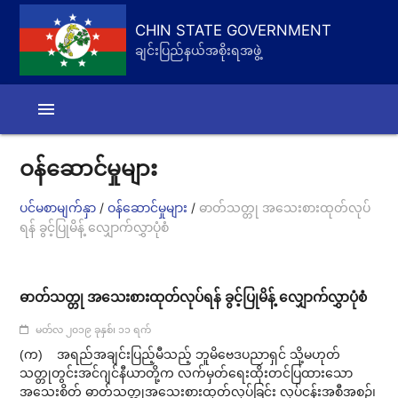
CHIN STATE GOVERNMENT
ချင်းပြည်နယ်အစိုးရအဖွဲ့
menu
ဝန်ဆောင်မှုများ
/
/
ပင်မစာမျက်နှာ
ဝန်ဆောင်မှုများ
ဓာတ်သတ္တု အသေးစားထုတ်လုပ်
ရန် ခွင့်ပြုမိန့် လျှောက်လွှာပုံစံ
ဓာတ်သတ္တု အသေးစားထုတ်လုပ်ရန် ခွင့်ပြုမိန့် လျှောက်လွှာပုံစံ
မတ်လ ၂၀၁၉ ခုနှစ်၊ ၁၁ ရက်
(က) အရည်အချင်းပြည့်မီသည့် ဘူမိဗေဒပညာရှင် သို့မဟုတ်
သတ္တုတွင်းအင်ဂျင်နီယာတို့က လက်မှတ်ရေးထိုးတင်ပြထားသော
အသေးစိတ် ဓာတ်သတ္တုအသေးစားထုတ်လုပ်ခြင်း လုပ်ငန်းအစီအစဉ်၊