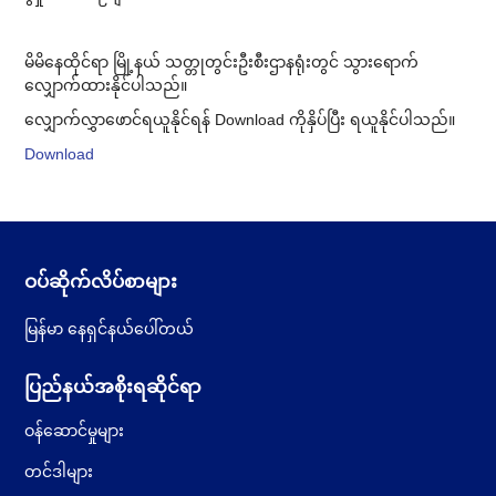
မိမိ​နေထိုင်ရာ မြို့နယ် သတ္တုတွင်းဦးစီးဌာနရုံးတွင် သွားရောက်
လျှောက်ထားနိုင်ပါသည်။
လျှောက်လွှာဖောင်ရယူနိုင်ရန် Download ကိုနှိပ်ပြီး ရယူနိုင်ပါသည်။
Download
ဝပ်ဆိုက်လိပ်စာများ
မြန်မာ နေရှင်နယ်ပေါ်တယ်
ပြည်နယ်အစိုးရဆိုင်ရာ
ဝန်ဆောင်မှုများ
တင်ဒါများ