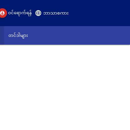
language
ဝင်ရောက်ရန်
account_circle
ဘာသာစကား
တင်ဒါများ