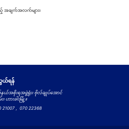
သည့် အချက်အလက်များ၊
ယ်ရန်
နယ်အစိုးရအဖွဲ့ရုံး၊ ဗိုလ်ချုပ်အောင်
း၊ ဟားခါးမြို့။
0 21007
,
070 22368