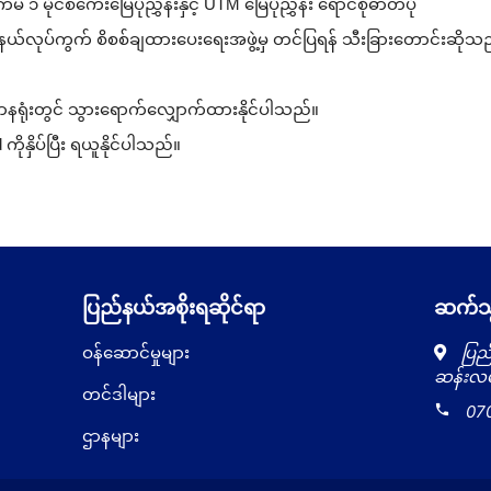
မိုင်စကေးမြေပုံညွှန်းနှင့် UTM မြေပုံညွှန်း ရောင်စုံဓာတ်ပုံ
ယ်လုပ်ကွက် စိစစ်ချထားပေးရေးအဖွဲ့မှ တင်ပြရန် သီးခြားတောင်းဆို
ီးဌာနရုံးတွင် သွားရောက်လျှောက်ထားနိုင်ပါသည်။
ိုနှိပ်ပြီး ရယူနိုင်ပါသည်။
ပြည်နယ်အစိုးရဆိုင်ရာ
ဆက်သွ
ဝန်ဆောင်မှုများ
ပြည်
ဆန်းလမ်
တင်ဒါများ
local_phone
07
ဌာနများ