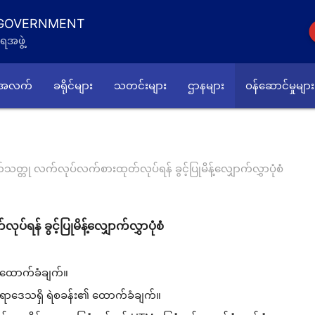
 GOVERNMENT
ရအဖွဲ့
်အလက်
ခရိုင်များ
သတင်းများ
ဌာနများ
ဝန်ဆောင်မှုများ
သတ္တု လက်လုပ်လက်စားထုတ်လုပ်ရန် ခွင့်ပြုမိန့်လျှောက်လွှာပုံစံ
န် ခွင့်ပြုမိန့်လျှောက်လွှာပုံစံ
၏ ထောက်ခံချက်။
ိုင်ရာဒေသရှိ ရဲစခန်း၏ ထောက်ခံချက်။