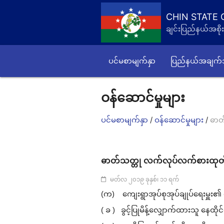
CHIN STATE
ချင်းပြည်နယ်အစိုး
ပင်မစာမျက်နှာ
ပြည်နယ်အချက
ဝန်ဆောင်မှုများ
/
/
ပင်မစာမျက်နှာ
ဝန်ဆောင်မှုများ
ဓာတ်
ဓာတ်သတ္တု လက်လုပ်လက်စားထုတ်လုပ်ရ
မတ်လ ၂၀၁၉ ခုနှစ်၊ ၁၁ ရက်
(က) ကျေးရွာအုပ်စုအုပ်ချုပ်ရေးမှူး
( ခ ) ခွင့်ပြုမိန့်လျှောက်ထားသူ နေထ