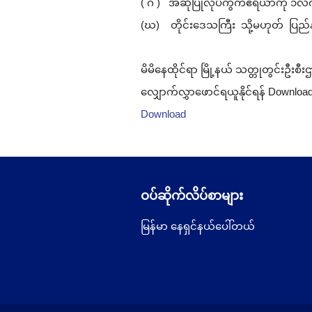
( ဂ ) အဆိုပြုလုပ်ကွက်ဧရိယာကို ၁လက်မ ၁ 
(ဃ) တိုင်းဒေသကြီး သို့မဟုတ် ပြည်န
မိမိ​နေထိုင်ရာ မြို့နယ် သတ္တုတွင်းဦးစ
လျှောက်လွှာဖောင်ရယူနိုင်ရန် Download က
Download
ဝပ်ဆိုက်လိပ်စာများ
မြန်မာ နေရှင်နယ်ပေါ်တယ်