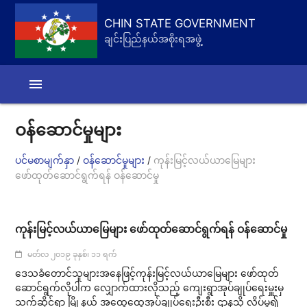
CHIN STATE GOVERNMENT
ချင်းပြည်နယ်အစိုးရအဖွဲ့
menu
ဝန်ဆောင်မှုများ
/
/
ပင်မစာမျက်နှာ
ဝန်ဆောင်မှုများ
ကုန်းမြင့်လယ်ယာမြေများ
ဖော်ထုတ်ဆောင်ရွက်ရန် ဝန်ဆောင်မှု
ကုန်းမြင့်လယ်ယာမြေများ ဖော်ထုတ်ဆောင်ရွက်ရန် ဝန်ဆောင်မှု
မတ်လ ၂၀၁၉ ခုနှစ်၊ ၁၁ ရက်
ဒေသခံတောင်သူများအနေဖြင့်ကုန်းမြင့်လယ်ယာမြေများ ဖော်ထုတ်
ဆောင်ရွက်လိုပါက လျှောက်ထားလိုသည့် ကျေးရွာအုပ်ချုပ်ရေးမှူးမှ
သက်ဆိုင်ရာ မြို့နယ် အထွေထွေအုပ်ချုပ်ရေးဦးစီး ဌာနသို့ လိပ်မူ၍