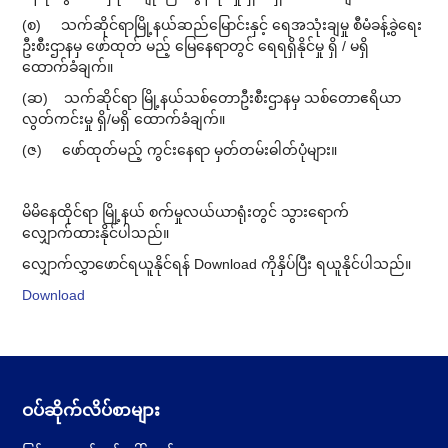
(စ) သက်ဆိုင်ရာမြို့နယ်ဆည်မြောင်းနှင့် ရေအသုံးချမှု စီမံခန့်ခွဲရေး
ဦးစီးဌာနမှ ဖော်ထုတ် မည့် မြေနေရာတွင် ရေရရှိနိုင်မှု ရှိ / မရှိ
ထောက်ခံချက်။
(ဆ) သက်ဆိုင်ရာ မြို့နယ်သစ်တောဦးစီးဌာနမှ သစ်တောဧရိယာ
လွတ်ကင်းမှု ရှိ/မရှိ ထောက်ခံချက်။
(ဇ) ဖော်ထုတ်မည့် ကွင်းနေရာ မှတ်တမ်းဓါတ်ပုံများ။
မိမိ​နေထိုင်ရာ မြို့နယ် စက်မှုလယ်ယာရုံးတွင် သွားရောက်
လျှောက်ထားနိုင်ပါသည်။
လျှောက်လွှာဖောင်ရယူနိုင်ရန် Download ကိုနှိပ်ပြီး ရယူနိုင်ပါသည်။
Download
ဝပ်ဆိုက်လိပ်စာများ