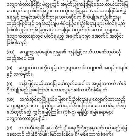
လျှောက်ထားနိုင်ပြီး မိတ္တူတွင် အမှတ်(၃)ကုန်းမြင့်ဒေသ လယ်ယာမြေ
ဖော်ထုတ်ရေး စီမံကိန်းရုံး၊ သက်ဆိုင်ရာမြို့နယ် လယ်ယာမြေစီမံခန့်ခွဲ
ရေးနှင့် စာရင်းအင်းဦးစီးဌာန၊ သက်ဆိုင်ရာ စိုက်ပျိုးရေးဦးစီးဌာန၊
ဆည်မြောင်းနှင့် ရေအသုံးချမှု စီမံခန့်ခွဲရေးဦးစီးဌာနများ ပါဝင်ရမည်
ဖြစ်ပါသည်။ ကုန်းမြင့်လယ်ယာမြေဖော်ထုတ်ရန် တောင်သူများမှ
လျှောက်ထားရာတွင် ပါဝင်ရမည့် အချက်များမှာ အောက်ပါအတိုင်း
ဖြစ်ပါသည်-
(က) ကျေးရွာအုပ်ချုပ်ရေးမှူး၏ ကုန်းမြင့်လယ်ယာဖော်ထုတ်လို
သည့်အပေါ်စာ။
(ခ) လျှောက်ထားလိုသည့် ကျေးရွာတောင်သူများ၏ အမည်စာရင်း
နှင့် လက်မှတ်။
(ဂ) ကုန်းမြင့်လယ်ယာမြေ ဖော်ထုတ်ပေးပါက အမှန်တကယ် သီးနှံ
စိုက်ပျိုးမည်ဖြစ်ကြောင်း တောင်သူများ၏ ကတိဝန်ခံချက်။
(ဃ) သက်ဆိုင်ရာမြို့နယ်မြေစာရင်းဦးစီးဌာနမှ လျှောက်ထားသည့်
ကျေးရွာတွင် ဧက ပြည့်မီစွာ ဖော်ထုတ်နိုင်ကြောင်း ထောက်ခံချက်နှင့်
ဖော်ထုတ်မည့် ကွင်းမြေပုံကြမ်း၊ (ပုံစံ-၇) ရရှိပြီး မြေနေရာများ
လျှောက်ထားခွင့်မရှိပါ။
(င) သက်ဆိုင်ရာမြို့နယ် စိုက်ပျိုးရေးဦးစီးဌာနမှ ဖော်ထုတ်မည့်မြေ
နေရာတွင် သီးနှံစိုက်ပျိုး ဖြစ်ထွန်းနိုင်မှု ရှိ/ မရှိထောက်ခံချက်။