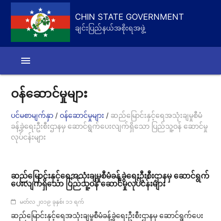
CHIN STATE GOVERNMENT
ချင်းပြည်နယ်အစိုးရအဖွဲ့
menu
ဝန်ဆောင်မှုများ
/
/
ပင်မစာမျက်နှာ
ဝန်ဆောင်မှုများ
ဆည်မြောင်းနှင့်ရေအသုံးချမှုစီမံ
ခန့်ခွဲရေးဦးစီးဌာနမှ ဆောင်ရွက်ပေးလျက်ရှိသော ပြည်သူ့ဝန် ဆောင်မှု
လုပ်ငန်းများ
ဆည်မြောင်းနှင့်ရေအသုံးချမှုစီမံခန့်ခွဲရေးဦးစီးဌာနမှ ဆောင်ရွက်
ပေးလျက်ရှိသော ပြည်သူ့ဝန် ဆောင်မှုလုပ်ငန်းများ
မတ်လ ၂၀၁၉ ခုနှစ်၊ ၁၁ ရက်
ဆည်မြောင်းနှင့်ရေအသုံးချမှုစီမံခန့်ခွဲရေးဦးစီးဌာနမှ ဆောင်ရွက်ပေး