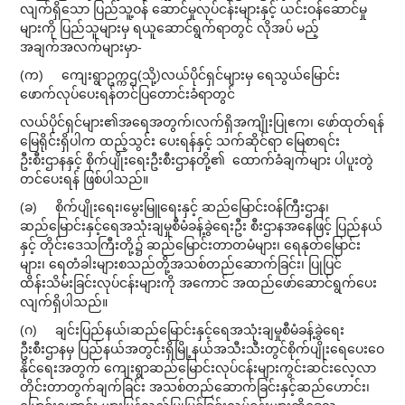
လျက်ရှိသော ပြည်သူ့ဝန် ဆောင်မှုလုပ်ငန်းများနှင့် ယင်းဝန်ဆောင်မှု
များကို ပြည်သူများမှ ရယူဆောင်ရွက်ရာတွင် လိုအပ် မည့်
အချက်အလက်များမှာ-
(က) ကျေးရွာဥက္ကဌ(သို့)လယ်ပိုင်ရှင်များမှ ရေသွယ်မြောင်း
ဖောက်လုပ်ပေးရန်တင်ပြတောင်းခံရာတွင်
လယ်ပိုင်ရှင်များ၏အရေအတွက်၊လက်ရှိအကျိုးပြုဧက၊ ဖော်ထုတ်ရန်
မြေရိုင်းရှိပါက ထည့်သွင်း ပေးရန်နှင့် သက်ဆိုင်ရာ မြေစာရင်း
ဦးစီးဌာနနှင့် စိုက်ပျိုးရေးဦးစီးဌာနတို့၏ ထောက်ခံချက်များ ပါပူးတွဲ
တင်ပေးရန် ဖြစ်ပါသည်။
(ခ) စိုက်ပျိုးရေး၊မွေးမြူရေးနှင့် ဆည်မြောင်းဝန်ကြီးဌာန၊
ဆည်မြောင်းနှင့်ရေအသုံးချမှုစီမံခန့်ခွဲရေးဦး စီးဌာနအနေဖြင့် ပြည်နယ်
နှင့် တိုင်းဒေသကြီးတို့၌ ဆည်မြောင်းတာတမံများ၊ ရေနုတ်မြောင်း
များ၊ ရေတံခါးများစသည်တို့အသစ်တည်ဆောက်ခြင်း၊ ပြုပြင်
ထိန်းသိမ်းခြင်းလုပ်ငန်းများကို အကောင် အထည်ဖော်ဆောင်ရွက်ပေး
လျက်ရှိပါသည်။
(ဂ) ချင်းပြည်နယ်၊ဆည်မြောင်းနှင့်ရေအသုံးချမှုစီမံခန့်ခွဲရေး
ဦးစီးဌာနမှ ပြည်နယ်အတွင်းရှိမြို့နယ်အသီးသီးတွင်စိုက်ပျိုးရေပေးဝေ
နိုင်ရေးအတွက် ကျေးရွာဆည်မြောင်းလုပ်ငန်းများကွင်းဆင်းလေ့လာ
တိုင်းတာတွက်ချက်ခြင်း အသစ်တည်ဆောက်ခြင်းနှင့်ဆည်ဟောင်း၊