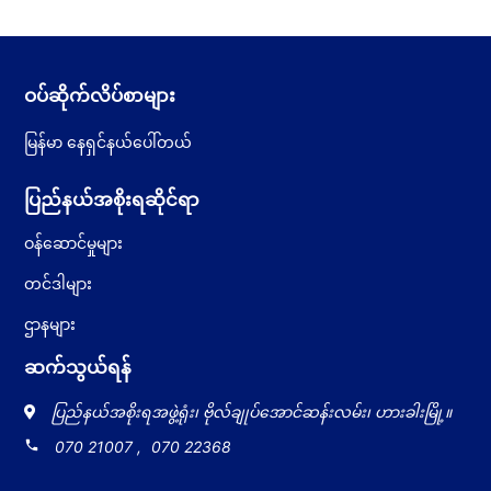
ဝပ်ဆိုက်လိပ်စာများ
မြန်မာ နေရှင်နယ်ပေါ်တယ်
ပြည်နယ်အစိုးရဆိုင်ရာ
ဝန်ဆောင်မှုများ
တင်ဒါများ
ဌာနများ
ဆက်သွယ်ရန်
ပြည်နယ်အစိုးရအဖွဲ့ရုံး၊ ဗိုလ်ချုပ်အောင်ဆန်းလမ်း၊ ဟားခါးမြို့။
local_phone
070 21007
,
070 22368