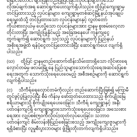
မြောင်းဟောင်း များပြန်လည်ပြုပြင်ခြင်းလုပ်ငန်းများကိုဒေသ
လိုအပ်ချက်အရ ဆောင်ရွက်ပေးလျက်ရှိပါသည်။ ထို့ပြင်ကျေးရွာမှ
တင်ပြထားသည့် လုပ်ငန်းများ၊ ကျေးရွာမှတစ်ဆင့်မြို့နယ်အုပ်ချုပ်
ရေးမှူးထံသို့ တင်ပြထားသော လုပ်ငန်းများနှင့် လွှတ်တော်
ကိုယ်စားလှယ်မှ ပေးပို့သော လုပ်ငန်းများအား ဌာနမှ စူးစမ်းလေ့လာ
တိုင်းတာပြီး အကျိုးပြုနိုင်မည့် အခြေ​အနေပေါ် ကုန်ကျငွေ
တွက်ချက်၍ ဆောင်ရွက် သင့်သည့် လုပ်ငန်းများကို ပြည်နယ်
အစိုးရအဖွဲ့ထံ ရန်ပုံငွေတင်ပြတောင်းခံပြီး ဆောင်ရွက်ပေး လျက်ရှိ
ပါသည်။
(ဃ) ထို့ပြင် ဌာနမှတည်ဆောက်ထိန်းသိမ်းထားရှိသော လိုင်ဗားရေ
လှောင်တမံမှ ဖလမ်းမြို့နေ ပြည်သူများသောက်သုံးရေအဆင်ပြေစေ
ရေးအတွက် သောက်သုံးရေပေးဝေမည့် အစီအစဉ်များကို ဆောင်ရွက်
လျက်ရှိပါသည်။
(င) သီကီရ်ရေလှောင်တမံကိုလည်း တည်ဆောက်ပြီးဖြစ်၍ မကြာမီ
တွင်ဖွင့်ပွဲပြုလုပ်ပြီး စီမံ ကိန်းမှ ဖော်ထုတ်ပေးထားသည့် စိုက်ပျိုးမြေ
ဧရိယာများသို့ စိုက်ပျိုးရေပေးဝေခြင်း၊ သီကီရ် ကျေးရွာနှင့် အနီး
ပတ်ဝန်းကျင်ရှိ ကျေးရွာများသောက်သုံးရေပေးဝေခြင်း၊ အသေးစား
ရေအား လျှပ်စစ်(၅၀ကီလိုဝပ်)ထုတ်လုပ်ပေးခြင်း၊ သဘာဝ
ပတ်ဝန်းကျင် စိမ်းလန်းစိုပြည်စေခြင်းစသည့် အကျိုးကျေးဇူးများကို
ရရှိခံစားပြီး လူမှုစီးပွားဘဝများ ဖွံ့ဖြိုးတိုးတက်လျက်ရှိပါသည်။