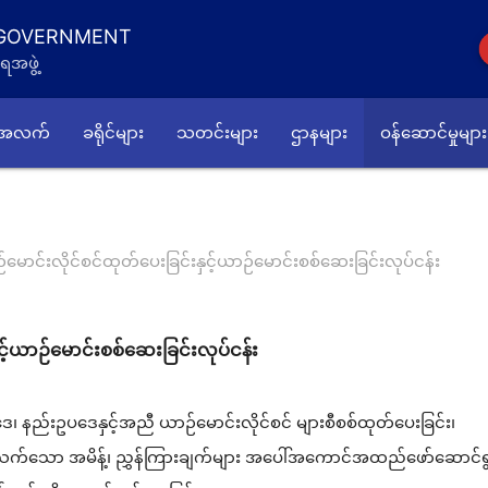
 GOVERNMENT
ရအဖွဲ့
်အလက်
ခရိုင်များ
သတင်းများ
ဌာနများ
ဝန်ဆောင်မှုများ
မောင်းလိုင်စင်ထုတ်ပေးခြင်းနှင့်ယာဉ်မောင်းစစ်ဆေးခြင်းလုပ်ငန်း
င့်ယာဉ်မောင်းစစ်ဆေးခြင်းလုပ်ငန်း
၊ နည်းဥပဒေနှင့်အညီ ယာဉ်မောင်းလိုင်စင် များစီစစ်ထုတ်ပေးခြင်း၊
်သက်သော အမိန့်၊ ညွှန်ကြားချက်များ အပေါ်အကောင်အထည်ဖော်ဆောင်ရွ