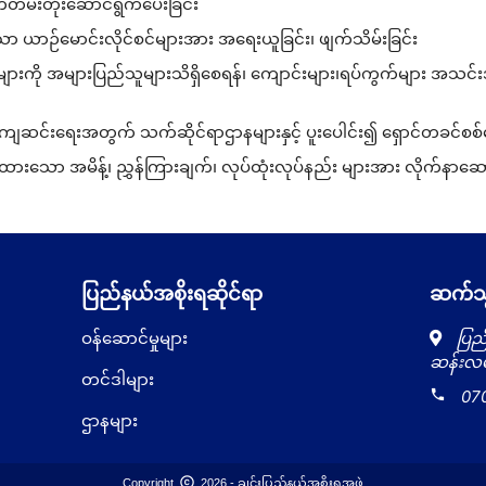
တမ်းတိုးဆောင်ရွက်ပေးခြင်း
ာဉ်မောင်းလိုင်စင်များအား အရေးယူခြင်း၊ ဖျက်သိမ်းခြင်း
းကို အများပြည်သူများသိရှိစေရန်၊ ကျောင်းများ၊ရပ်ကွက်များ အသင်
ကျဆင်းရေးအတွက် သက်ဆိုင်ရာဌာနများနှင့် ပူးပေါင်း၍ ရှောင်တခင်စစ်ဆေ
ထားသော အမိန့်၊ ညွှန်ကြားချက်၊ လုပ်ထုံးလုပ်နည်း များအား လိုက်နာဆော
ပြည်နယ်အစိုးရဆိုင်ရာ
ဆက်သွ
ဝန်ဆောင်မှုများ
ပြည်
ဆန်းလမ်
တင်ဒါများ
local_phone
07
ဌာနများ
copyright
Copyright
2026 - ချင်းပြည်နယ်အစိုးရအဖွဲ့