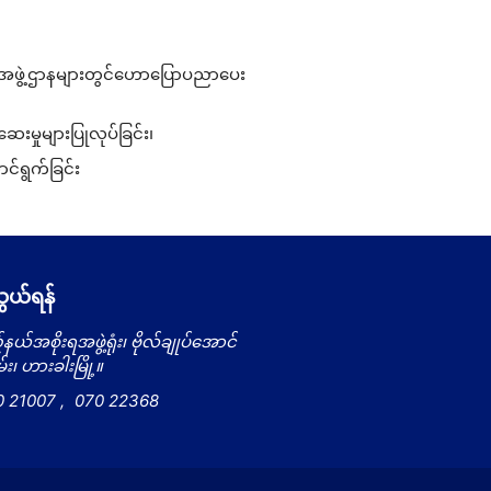
းအဖွဲ့ဌာနများတွင်ဟောပြောပညာပေး
းမှုများပြုလုပ်ခြင်း၊
င်ရွက်ခြင်း
ယ်ရန်
နယ်အစိုးရအဖွဲ့ရုံး၊ ဗိုလ်ချုပ်အောင်
း၊ ဟားခါးမြို့။
0 21007
,
070 22368