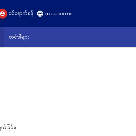
language
ဝင်ရောက်ရန်
account_circle
ဘာသာစကား
တင်ဒါများ
က်ခြင်း၊