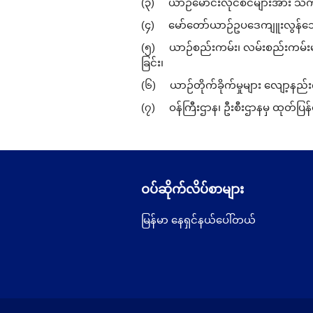
(၃) ယာဉ်မောင်းလိုင်စင်များအား သက်
(၄) မော်တော်ယာဉ်ဥပဒေကျူးလွန်သော ယ
(၅) ယာဉ်စည်းကမ်း၊ လမ်းစည်းကမ်းမျာ
ခြင်း၊
(၆) ယာဉ်တိုက်ခိုက်မှုများ လျော့နည်း
(၇) ဝန်ကြီးဌာန၊ ဦးစီးဌာနမှ ထုတ်ပြန်
ဝပ်ဆိုက်လိပ်စာများ
မြန်မာ နေရှင်နယ်ပေါ်တယ်