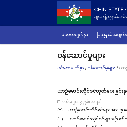
CHIN STATE
ချင်းပြည်နယ်အစိုး
ပင်မစာမျက်နှာ
ပြည်နယ်အချက
ဝန်ဆောင်မှုများ
/
/
ပင်မစာမျက်နှာ
ဝန်ဆောင်မှုများ
ယာဉ်
ယာဉ်မောင်းလိုင်စင်ထုတ်ပေးခြင်းနှ
မတ်လ ၂၀၁၉ ခုနှစ်၊ ၁၁ ရက်
(၁) ယာဉ်မောင်းလိုင်စင်များအား ဥပဒေ
(၂) ယာဉ်မောင်းလိုင်စင်များနှင့်ပတ