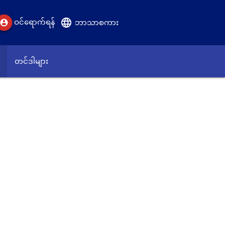
language
ဝင်ရောက်ရန်
account_circle
ဘာသာစကား
တင်ဒါများ