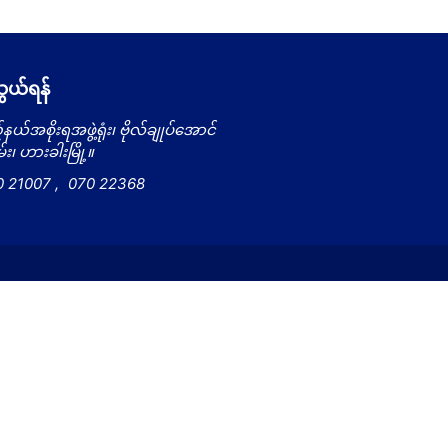
ယ်ရန်
နယ်အစိုးရအဖွဲ့ရုံး၊ ဗိုလ်ချုပ်အောင်
း၊ ဟားခါးမြို့။
0 21007
,
070 22368