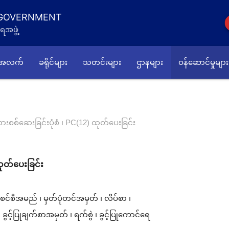
 GOVERNMENT
ရအဖွဲ့
်အလက်
ခရိုင်များ
သတင်းများ
ဌာနများ
ဝန်ဆောင်မှုများ
စစ်ဆေးခြင်းပုံစံ ၊ PC(12) ထုတ်ပေးခြင်း
ုတ်ပေးခြင်း
်စင်စီအမည် ၊ မှတ်ပုံတင်အမှတ် ၊ လိပ်စာ ၊
့်ပြုချက်စာအမှတ် ၊ ရက်စွဲ ၊ ခွင့်ပြုကောင်ရေ