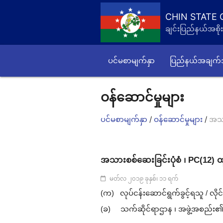
CHIN STATE
ချင်းပြည်နယ်အစိုး
ပင်မစာမျက်နှာ
ပြည်နယ်အချက
ဝန်ဆောင်မှုများ
/
/
ပင်မစာမျက်နှာ
ဝန်ဆောင်မှုများ
အသား
အသားစစ်ဆေးခြင်းပုံစံ ၊ PC(12) ထ
မတ်လ ၂၀၁၉ ခုနှစ်၊ ၁၁ ရက်
(က) လုပ်ငန်းဆောင်ရွက်ခွင့်ရသူ / လိုင
(ခ) သက်ဆိုင်ရာဌာန ၊ အဖွဲ့အစည်း၏ ခွင