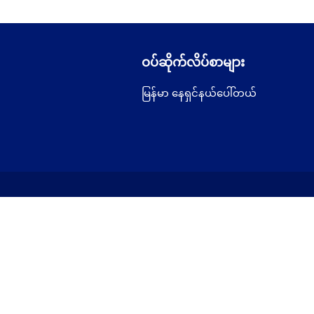
ဝပ်ဆိုက်လိပ်စာများ
မြန်မာ နေရှင်နယ်ပေါ်တယ်