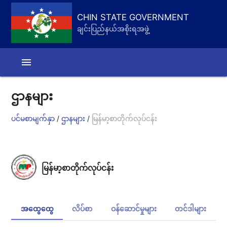
CHIN STATE GOVERNMENT
ချင်းပြည်နယ်အစိုးရအဖွဲ့
menu
ဌာနများ
/
/
ပင်မစာမျက်နှာ
ဌာနများ
မြန်မာ့စာတိုက်လုပ်ငန်း
မြန်မာ့စာတိုက်လုပ်ငန်း
အထွေထွေ
လိပ်စာ
ဝန်ဆောင်မှုများ
တင်ဒါများ