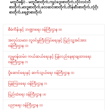
မတူပီခရိုင် - မတူပီစာတိုက်,ကျင်ဒွေးစာတိုက်,လိုင်လင်းပီ
စာတိုက်,
မားဒူစာတိုက်,လေဆင်းစာတိုက်,တိန်ဆီးစာတိုက်,
လုံငိုး
စာတိုက်,ရေဇွာစာတိုက်
စီမံကိန်းနှင့် ဘဏ္ဍာရေး ဝန်ကြီးဌာန
(6)
အလုပ်သမား၊ လူဝင်မှုကြီးကြပ်ရေးနှင့် ပြည်သူ့အင်အား
ဝန်ကြီးဌာန
(3)
လူမှုဝန်ထမ်း၊ ကယ်ဆယ်ရေးနှင့် ပြန်လည်နေရာချထားရေး
ဝန်ကြီးဌာန
(1)
ပို့ဆောင်ရေးနှင့် ဆက်သွယ်ရေး ဝန်ကြီးဌာန
(5)
ပြန်ကြားရေး ဝန်ကြီးဌာန
(1)
ပြည်ထဲရေး ဝန်ကြီးဌာန
(4)
ပညာရေး ဝန်ကြီးဌာန
(0)