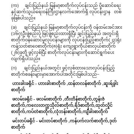
(က) ချင်းပြည်နယ် မြန်မာ့စာတိုက်လုပ်ငန်းသည် ပို့ဆောင်ရေး
နှင့်ဆက်သွယ်ရေးဝန်ကြီးဌာနလက်အောက်ရှိ လုပ်ငန်းဌာန တစ်
ခုဖြစ်ပါသည်။
(ခ) ချင်းပြည်နယ် မြန်မာ့စာတိုက်လုပ်ငန်းကို ဝန်ထမ်းအင်အား
(၁၆၇)ဦးဖွဲ့စည်းပုံ ဖြင့်ဖွဲ့စည်းထားရှိပြီး ချင်းပြည်နယ် အတွင်းရှိ
စာတိုက်ဝန်ဆောင်မှုလုပ်ငန်းများကို လုပ်ငန်းပြည့်စာတိုက်(၂၃)ရုံး
ကန့်သတ်စာဝေစာတိုက်(၈)ရုံး ကျေးရွာကိုယ်စာလှယ်စာတိုက်
(၂၆)ခုတို့ ဖွင့်လှစ်ပြီး စာတိုက်လုပ်ငန်းများကိုဆောင်ရွက်ပေး
လျက်ရှိပါသည်။
(ဂ) ချင်းပြည်နယ်အတွင်း ဖွင့်လှစ်ထားသောလုပ်ငန်းပြည့်
စာတိုက်စခန်းများမှာအောက်ပါအတိုင်းဖြစ်ပါသည်−
ဟားခါးခရိုင် - ဟားခါးစာတိုက် ,ထန်တလန်စာတိုက် ,ဆူးရ်ခွါး
စာတိုက်
ဖလမ်းခရိုင် - ဖလမ်းစာတိုက် ,တီးတိန်စာတိုက်,တွန်းဇံ
စာတိုက်,
ကလေးတက္ကသိုလ်စာတိုက်,ရိဒ်စာတိုက်,ထုတ်လှိုင်
စာတိုက်,
ကပ်တဲစာတိုက်,လုံဘန်းစာတိုက်,ကျီခါးစာတိုက်
မင်းတပ်ခရိုင် - မင်းတပ်စာတိုက် ,ကန်ပက်လက်စာတိုက်,ဒုတ်
စာတိုက်