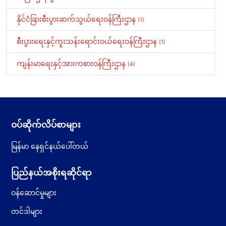
နိုင်ငံခြားစီးပွားဆက်သွယ်ရေး၀န်ကြီးဌာန
(1)
စီးပွားရေးနှင့်ကူးသန်းရောင်းဝယ်ရေးဝန်ကြီးဌာန
(1)
ကျန်းမာရေးနှင့်အားကစားဝန်ကြီးဌာန
(4)
ဝပ်ဆိုက်လိပ်စာများ
မြန်မာ နေရှင်နယ်ပေါ်တယ်
ပြည်နယ်အစိုးရဆိုင်ရာ
ဝန်ဆောင်မှုများ
တင်ဒါများ