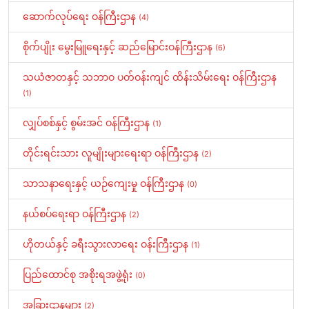
ဆောက်လုပ်ရေး ဝန်ကြီးဌာန
(4)
စိုက်ပျိုး မွေးမြူရေးနှင့် ဆည်မြောင်းဝန်ကြီးဌာန
(6)
သယံဇာတနှင့် သဘာဝ ပတ်ဝန်းကျင် ထိန်းသိမ်းရေး ဝန်ကြီးဌာန
(1)
လျှပ်စစ်နှင့် စွမ်းအင် ဝန်ကြီးဌာန
(1)
တိုင်းရင်းသား လူမျိုးများရေးရာ ဝန်ကြီးဌာန
(2)
သာသနာရေးနှင့် ယဉ်ကျေးမှု ဝန်ကြီးဌာန
(0)
နယ်စပ်ရေးရာ ဝန်ကြီးဌာန
(2)
ဟိုတယ်နှင့် ခရီးသွားလာရေး ဝန်းကြီးဌာန
(1)
ပြည်ထောင်စု အစိုးရအဖွဲ့ရုံး
(0)
အခြားဌာနများ
(2)