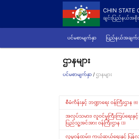
CHIN STATE
ချင်းပြည်နယ်အစိုး
ပင်မစာမျက်နှာ
ပြည်နယ်အချက
ဌာနများ
/
ပင်မစာမျက်နှာ
ဌာနများ
စီမံကိန်းနှင့် ဘဏ္ဍာရေး ဝန်ကြီးဌာန
(6)
အလုပ်သမား၊ လူဝင်မှုကြီးကြပ်ရေးနှင့်
ပြည်သူ့အင်အား ဝန်ကြီးဌာန
(3)
လူမှုဝန်ထမ်း၊ ကယ်ဆယ်ရေးနှင့် ပြန်