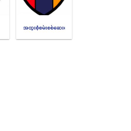
အထူးစုံစမ်းစစ်ဆေးရေးဦးစီးဌာန