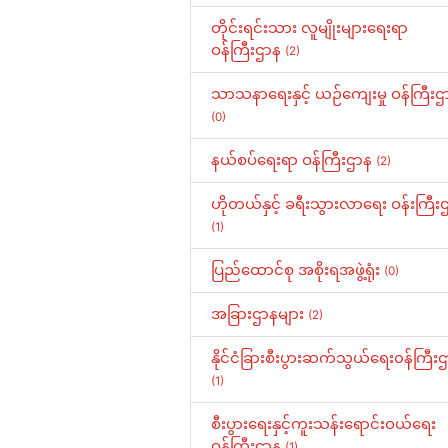
တိုင်းရင်းသား လူမျိုးများရေးရာ
ဝန်ကြီးဌာန
(2)
သာသနာရေးနှင့် ယဉ်ကျေးမှု ဝန်ကြီးဌ
(0)
နယ်စပ်ရေးရာ ဝန်ကြီးဌာန
(2)
ဟိုတယ်နှင့် ခရီးသွားလာရေး ဝန်းကြီး
(1)
ပြည်ထောင်စု အစိုးရအဖွဲ့ရုံး
(0)
အခြားဌာနများ
(2)
နိုင်ငံခြားစီးပွားဆက်သွယ်ရေး၀န်ကြီး
(1)
စီးပွားရေးနှင့်ကူးသန်းရောင်းဝယ်ရေး
ဝန်ကြီးဌာန
(1)