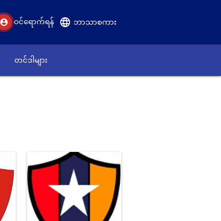
language
ဝင်ရောက်ရန်
account_circle
ဘာသာစကား
တင်ဒါများ