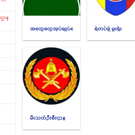
ီးဌာန
အထွေထွေအုပ်ချုပ်ရေးဦးစီးဌာန
ရဲတပ်ဖွဲ့ မှူးရုံး
မီးသတ်ဦးစီးဌာန