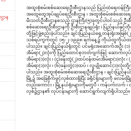
အထူးစုံစမ်းစစ်ဆေးရေးဦးစီးဌာနသည် ပြည်ထဲရေးဝန်ကြီးဌာနအ
အထွေထွေအုပ်ချုပ်ရေးဦးစီးဌာန ၊ အထူးစုံစမ်းစစ်ဆေးရေး
ီးဌာန
မီးသတ်ဦးစီးဌာနစသည့် ဌာနကြီး(၅)ခုတွင်ပါဝင်သည့် ဦးစီ
စစ်ဆေးရေးဦးစီးဌာနကို ဦးစီးဌာနချုပ်ရုံး ၊ ပြည်နယ်နှင့်တိုင
တို့ဖြင့်ဖွဲ့စည်းခဲ့ပါသည်။ ချင်းပြည်နယ်ရှေ့တန်းရုံးအဖြစ်(၂)
သစ်ရပ်ကွက်တွင် ၁၅-၂-၁၉၉၈ ရက်နေ့၌ ကိုယ်ထူကိုယ်ထဖြင့
ပါသည်။ ချင်းပြည်နယ်ရုံးတွင် ပင်မရုံးအဆောက်အဦး (၁) လ
အိမ်ရာ(၂)လုံးကို ပြည်ထောင်စုဘတ်ဂျက်ဖြင့် ဆောက်လုပ်ခဲ
အိမ်ရာ(၁)လုံး ၊ (၄)ခန်းတွဲ(၂)ထပ်ဝန်ထမ်းအိမ်ရာ(၁)လုံး ၊ 
အိမ်ရာ(၁)လုံး ၊ (၆)ခန်းတွဲ(၁)ထပ် ၊ လူပျိုဆောင်(၁)လုံးတို့
ပါသည်။ အထူးစုံစမ်းစစ်ဆေးရေးဦးစီးဌာန ၊ ချင်းပြည်နယ်ရု
မြို့၌ အခြေစိုက်ဖွင့်လှစ်ထားရှိပြီး ခရိုင်ရုံးများကို ဖလမ်းမြို
လည်းကောင်း ၊ မြို့နယ်ရုံးများကိုမတူပီ ၊ ကန်ပက်လက် ၊ တီ
လှစ်၌ဌာန၏ လုပ်ငန်းများကို ဆောင်ရွက်လျက်ရှိပါသည်။