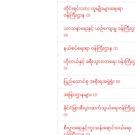
တိုင်းရင်းသား လူမျိုးများရေးရာ
ဝန်ကြီးဌာန
(2)
သာသနာရေးနှင့် ယဉ်ကျေးမှု ဝန်ကြီးဌ
(0)
နယ်စပ်ရေးရာ ဝန်ကြီးဌာန
(2)
ဟိုတယ်နှင့် ခရီးသွားလာရေး ဝန်းကြီး
(1)
ပြည်ထောင်စု အစိုးရအဖွဲ့ရုံး
(0)
အခြားဌာနများ
(2)
နိုင်ငံခြားစီးပွားဆက်သွယ်ရေး၀န်ကြီး
(1)
စီးပွားရေးနှင့်ကူးသန်းရောင်းဝယ်ရေး
ဝန်ကြီးဌာန
(1)