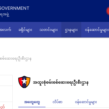
 GOVERNMENT
ရအဖွဲ့
်အလက်
ခရိုင်များ
သတင်းများ
ဌာနများ
ဝန်ဆောင်မှုများ
းစစ်ဆေးရေးဦးစီးဌာန
အထူးစုံစမ်းစစ်ဆေးရေးဦးစီးဌာန
အထွေထွေ
လိပ်စာ
ဝန်ဆောင်မှုများ
လည်