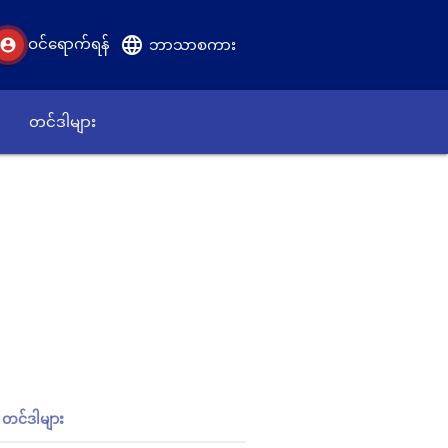
language
ဝင်ရောက်ရန်
account_circle
ဘာသာစကား
တင်ဒါများ
တင်ဒါများ