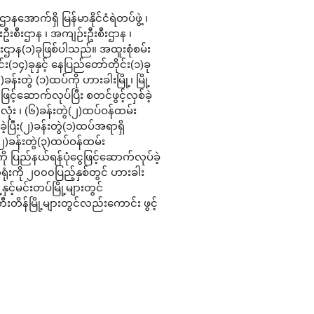
ောက်ရှိ မြန်မာနိုင်ငံရဲတပ်ဖွဲ့ ၊
ဦးစီးဌာန ၊ အကျဉ်းဦးစီးဌာန ၊
းဌာန(၁)ခုဖြစ်ပါသည်။ အထူးစုံစမ်း
်း(၁၄)ခုနှင့် နေပြည်တော်တိုင်း(၁)ခု
ခန်းတွဲ (၁)ထပ်ကို ဟားခါးမြို့၊ မြို့
်ဆောက်လုပ်ပြီး စတင်ဖွင့်လှစ်ခဲ့
ုံး ၊ (၆)ခန်းတွဲ(၂)ထပ်ဝန်ထမ်း
့ပြီး(၂)ခန်းတွဲ(၁)ထပ်အရာရှိ
(၂)ခန်းတွဲ(၃)ထပ်ဝန်ထမ်း
ကို ပြည်နယ်ရန်ပုံငွေဖြင့်ဆောက်လုပ်ခဲ့
ံးကို ၂၀၀၀ပြည့်နှစ်တွင် ဟားခါး
့နှင့်မင်းတပ်မြို့များတွင်
းတိန်မြို့များတွင်လည်းကောင်း ဖွင့်