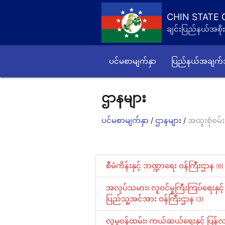
CHIN STATE
ချင်းပြည်နယ်အစိုး
ပင်မစာမျက်နှာ
ပြည်နယ်အချက
ဌာနများ
/
/
ပင်မစာမျက်နှာ
ဌာနများ
အထူးစုံစမ်
စီမံကိန်းနှင့် ဘဏ္ဍာရေး ဝန်ကြီးဌာန
(6)
အလုပ်သမား၊ လူဝင်မှုကြီးကြပ်ရေးနှင့်
ပြည်သူ့အင်အား ဝန်ကြီးဌာန
(3)
လူမှုဝန်ထမ်း၊ ကယ်ဆယ်ရေးနှင့် ပြန်