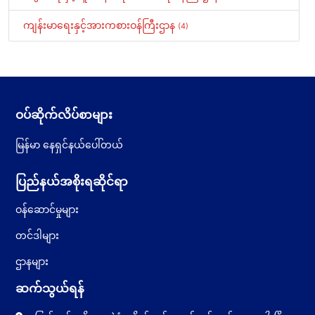
ကျန်းမာရေးနှင့်အားကစားဝန်ကြီးဌာန
(4)
ဝပ်ဆိုက်လိပ်စာများ
မြန်မာ နေရှင်နယ်ပေါ်တယ်
ပြည်နယ်အစိုးရဆိုင်ရာ
ဝန်ဆောင်မှုများ
တင်ဒါများ
ဌာနများ
ဆက်သွယ်ရန်