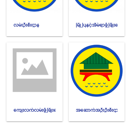
လမ်းဦးစီးဌာန
မြို့ပြနှင့်အိမ်ရာဖွံ့ဖြိုးရေးဦးစ
ကျေးလက်လမ်းဖွံ့ဖြိုးရေးဦးစီးဌာန
အဆောက်အဦးဦးစီးဌာန