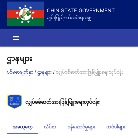
CHIN STATE GOVERNMENT
ချင်းပြည်နယ်အစိုးရအဖွဲ့
menu
ဌာနများ
/
/
ပင်မစာမျက်နှာ
ဌာနများ
လျှပ်စစ်ဓာတ်အားဖြန့်ဖြူးရေးလုပ်ငန်း
လျှပ်စစ်ဓာတ်အားဖြန့်ဖြူးရေးလုပ်ငန်း
အထွေထွေ
လိပ်စာ
ဝန်ဆောင်မှုများ
တင်ဒါများ