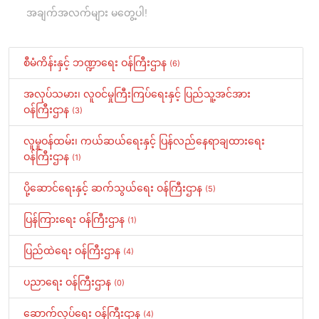
အချက်အလက်များ မတွေ့ပါ!
စီမံကိန်းနှင့် ဘဏ္ဍာရေး ဝန်ကြီးဌာန
(6)
အလုပ်သမား၊ လူဝင်မှုကြီးကြပ်ရေးနှင့် ပြည်သူ့အင်အား
ဝန်ကြီးဌာန
(3)
လူမှုဝန်ထမ်း၊ ကယ်ဆယ်ရေးနှင့် ပြန်လည်နေရာချထားရေး
ဝန်ကြီးဌာန
(1)
ပို့ဆောင်ရေးနှင့် ဆက်သွယ်ရေး ဝန်ကြီးဌာန
(5)
ပြန်ကြားရေး ဝန်ကြီးဌာန
(1)
ပြည်ထဲရေး ဝန်ကြီးဌာန
(4)
ပညာရေး ဝန်ကြီးဌာန
(0)
ဆောက်လုပ်ရေး ဝန်ကြီးဌာန
(4)