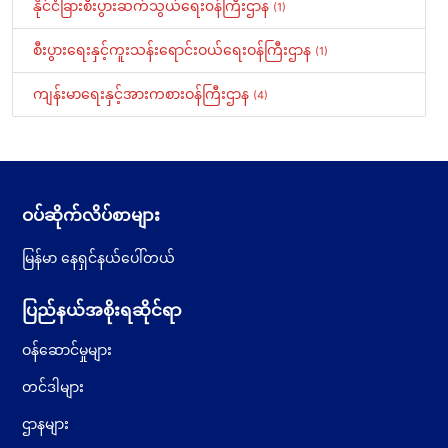
နိုင်ငံခြားစီးပွားဆက်သွယ်ရေး၀န်ကြီးဌာန
(1)
စီးပွားရေးနှင့်ကူးသန်းရောင်းဝယ်ရေးဝန်ကြီးဌာန
(1)
ကျန်းမာရေးနှင့်အားကစားဝန်ကြီးဌာန
(4)
ဝပ်ဆိုက်လိပ်စာများ
မြန်မာ နေရှင်နယ်ပေါ်တယ်
ပြည်နယ်အစိုးရဆိုင်ရာ
ဝန်ဆောင်မှုများ
တင်ဒါများ
ဌာနများ