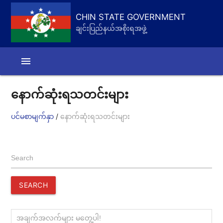
CHIN STATE GOVERNMENT
ချင်းပြည်နယ်အစိုးရအဖွဲ့
menu
နောက်ဆုံးရသတင်းများ
/
ပင်မစာမျက်နှာ
နောက်ဆုံးရသတင်းများ
Search
SEARCH
အချက်အလက်များ မတွေ့ပါ!