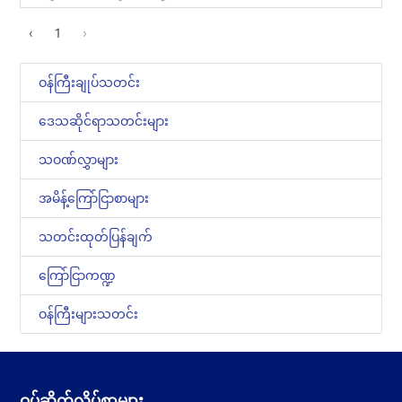
‹
1
›
ဝန်ကြီးချုပ်သတင်း
ဒေသဆိုင်ရာသတင်းများ
သဝဏ်လွှာများ
အမိန့်ကြော်ငြာစာများ
သတင်းထုတ်ပြန်ချက်
ကြော်ငြာကဏ္ဍ
ဝန်ကြီးများသတင်း
ဝပ်ဆိုက်လိပ်စာများ