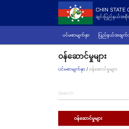
CHIN STATE
ချင်းပြည်နယ်အစိုး
ပင်မစာမျက်နှာ
ပြည်နယ်အချက
ဝန်ဆောင်မှုများ
/
ပင်မစာမျက်နှာ
ဝန်ဆောင်မှုများ
ဝန်ဆောင်မှုများ