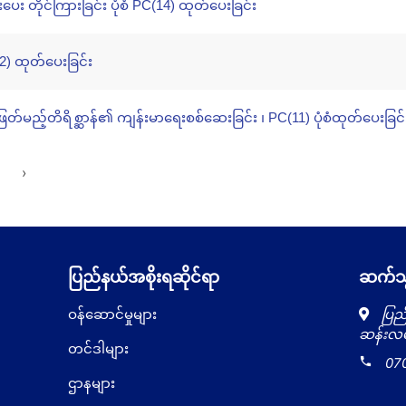
း တိုင်ကြားခြင်း ပုံစံ PC(14) ထုတ်ပေးခြင်း
2) ထုတ်ပေးခြင်း
်မည့်တိရိစ္ဆာန်၏ ကျန်းမာရေးစစ်ဆေးခြင်း ၊ PC(11) ပုံစံထုတ်ပေးခြင်
›
ပြည်နယ်အစိုးရဆိုင်ရာ
ဆက်သွ
ဝန်ဆောင်မှုများ
ပြည်
ဆန်းလမ်
တင်ဒါများ
local_phone
07
ဌာနများ