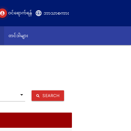
language
ဝင်ရောက်ရန်
account_circle
ဘာသာစကား
တင်ဒါများ
SEARCH