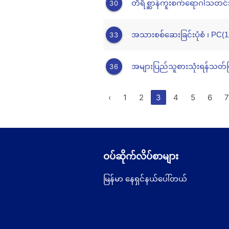
တိရိစ္ဆာန်ကူးစက်ရောဂါသတင်းပေ
30
အသားစစ်ဆေးခြင်းပုံစံ ၊ PC(1
33
အများပြည်သူစားသုံးရန်သတ်ဖြတ
36
‹
1
2
3
4
5
6
7
ဝပ်ဆိုက်လိပ်စာများ
မြန်မာ နေရှင်နယ်ပေါ်တယ်