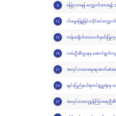
မြေငှားဂရန် လျှောက်ထားရန် ဝ
9
ငါးမွေးမြူခြင်းလိုင်စင်လျှောက
12
ကန်ထရိုက်တာလက်မှတ်ပြုလုပ
15
လမ်းဦးစီးဌာနမှ ဆောင်ရွက်လျက
18
အလုပ်သမားရေးရာဆက်ဆံရေးဦးစ
21
ချင်းပြည်နယ်ရဲတပ်ဖွဲ့မှူးရုံး
24
အလုပ်သမားညွှန်ကြားရေးဦးစီး
27