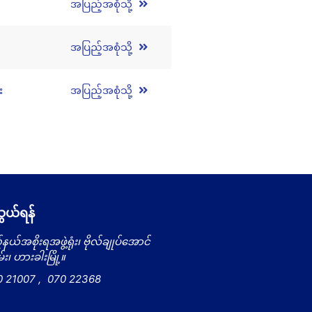
အပြည့်အစုံသို့
အပြည့်အစုံသို့
း
အပြည့်အစုံသို့
ယ်ရန်
နယ်အစိုးရအဖွဲ့ရုံး၊ ဗိုလ်ချုပ်အောင်
း၊ ဟားခါးမြို့။
0 21007
,
070 22368